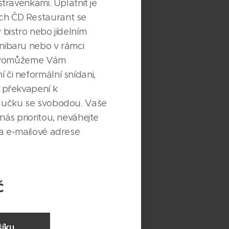
 stravenkami. Uplatnit je
ch ČD Restaurant se
 bistro nebo jídelním
nibaru nebo v rámci
y. Pomůžeme Vám
 či neformální snídani,
i překvapení k
zlučku se svobodou. Vaše
nás prioritou, neváhejte
na e-mailové adrese
č
íku