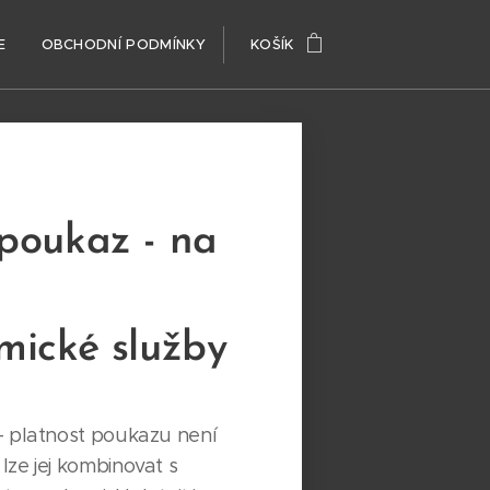
E
OBCHODNÍ PODMÍNKY
KOŠÍK
poukaz - na
mické služby
- platnost poukazu není
ze jej kombinovat s