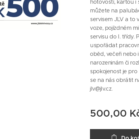
hotovostí, kartou i
můžete na palubá
servisem JLV a to v
voze, pojízdném mi
servisu do I. tříd
uspořádat pracovní
oběd, večeři nebo 
narozeninám či ro
spokojenost je pro 
se na nás obrátit 
jlv@jlv.cz.
500,00
K
Do koš